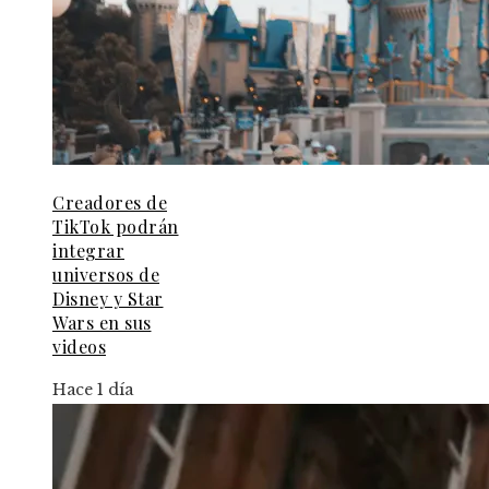
Creadores de
TikTok podrán
integrar
universos de
Disney y Star
Wars en sus
videos
Hace 1 día