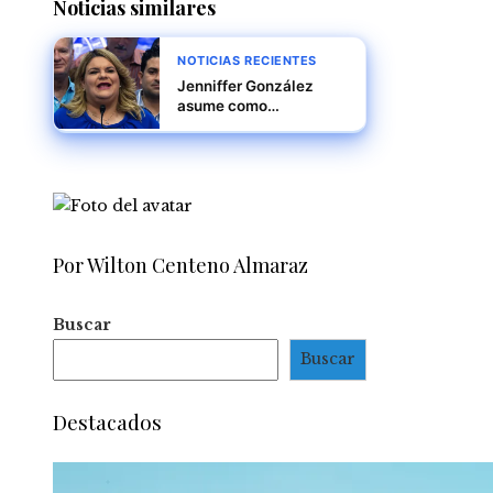
Noticias similares
NOTICIAS RECIENTES
Jenniffer González
asume como
gobernadora de Puerto
Rico, marcando un
nuevo capítulo en la
historia política de la
isla
Por Wilton Centeno Almaraz
Buscar
Buscar
Destacados