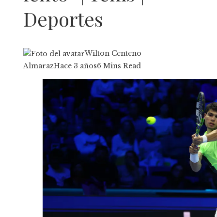
Deportes
Wilton Centeno
Almaraz
Hace 3 años
6 Mins Read