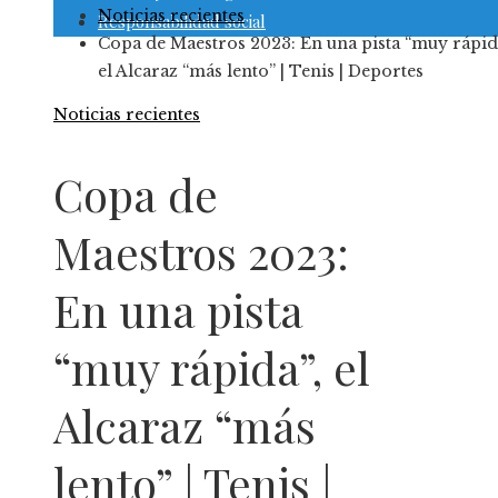
Noticias recientes
Responsabilidad social
Copa de Maestros 2023: En una pista “muy rápid
el Alcaraz “más lento” | Tenis | Deportes
Noticias recientes
Copa de
Maestros 2023:
En una pista
“muy rápida”, el
Alcaraz “más
lento” | Tenis |