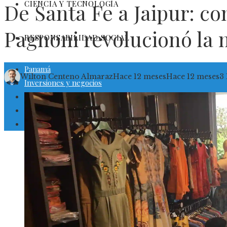
CIENCIA Y TECNOLOGÍA
De Santa Fe a Jaipur: c
Pagnoni revolucionó la 
RESPONSABILIDAD SOCIAL
Panamá
Wilton Centeno Almaraz
Hace 12 meses
Hace 12 meses
3
Inversiones y negocios
Cultura y ocio
Ciencia y tecnología
Responsabilidad social