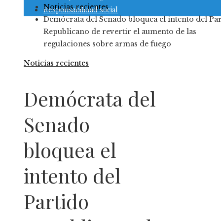
Noticias recientes
Responsabilidad social
Demócrata del Senado bloquea el intento del Pa
Republicano de revertir el aumento de las
regulaciones sobre armas de fuego
Noticias recientes
Demócrata del
Senado
bloquea el
intento del
Partido