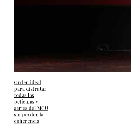
Orden ideal
para disfrutar
todas las
películas y
series del MCU
sin perder la
coherencia