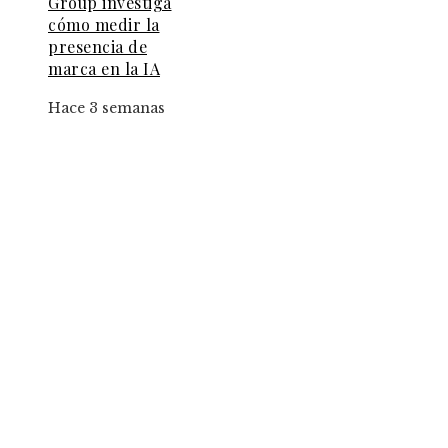
Group investiga
cómo medir la
presencia de
marca en la IA
Hace 3 semanas
Entradas Recientes
El papel de la convicción social en la implantac
de la jornada de ocho horas
Estrategias para implementar pruebas de
conocimiento cero en entornos corporativos
Las 15 donaciones individuales más grandes y su
papel en fundaciones con impacto mundial
Categorías