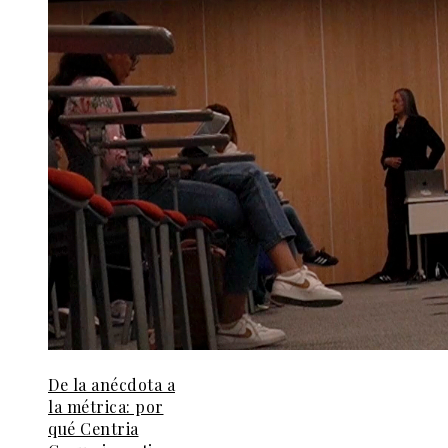
De la anécdota a
la métrica: por
qué Centria