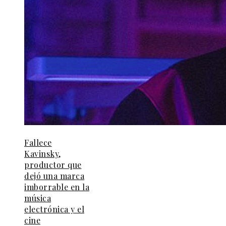
Fallece
Kavinsky,
productor que
dejó una marca
imborrable en la
música
electrónica y el
cine