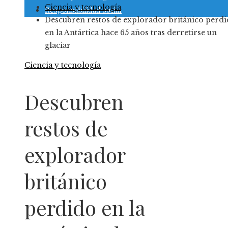
Ciencia y tecnología
Responsabilidad social
Descubren restos de explorador británico perd
en la Antártica hace 65 años tras derretirse un
glaciar
Ciencia y tecnología
Descubren
restos de
explorador
británico
perdido en la