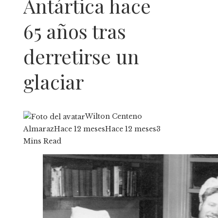
Antártica hace
65 años tras
derretirse un
glaciar
Wilton Centeno
Almaraz
Hace 12 meses
Hace 12 meses
3
Mins Read