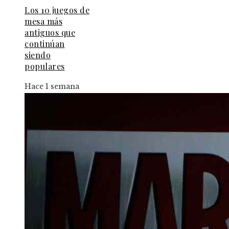
Los 10 juegos de
mesa más
antiguos que
continúan
siendo
populares
Hace 1 semana