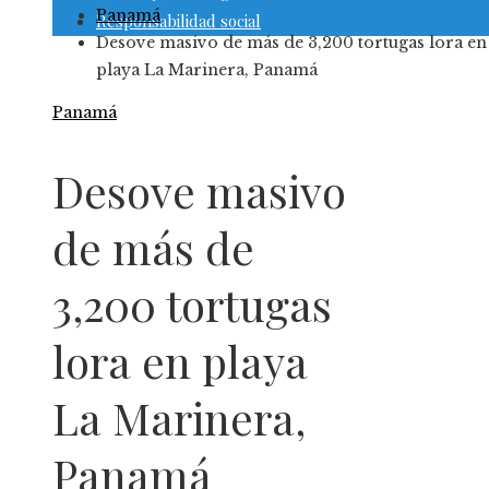
Panamá
Responsabilidad social
Desove masivo de más de 3,200 tortugas lora en
playa La Marinera, Panamá
Panamá
Desove masivo
de más de
3,200 tortugas
lora en playa
La Marinera,
Panamá