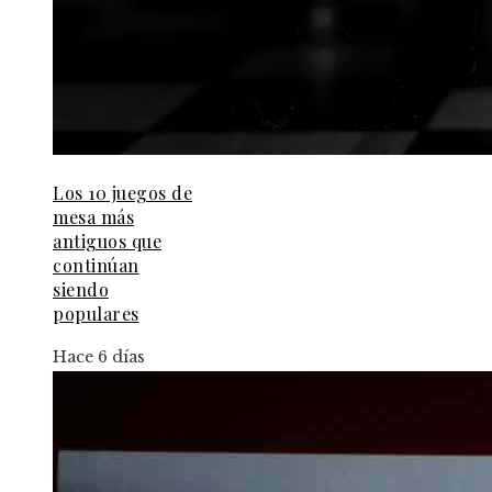
Los 10 juegos de
mesa más
antiguos que
continúan
siendo
populares
Hace 6 días