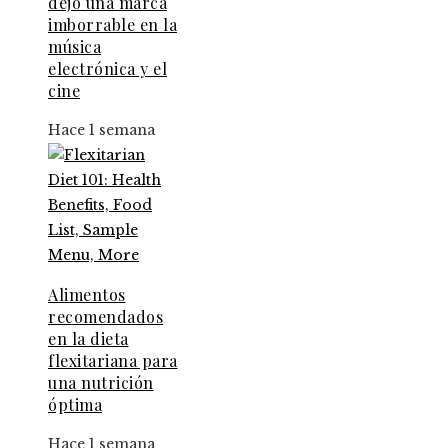
dejó una marca
imborrable en la
música
electrónica y el
cine
Hace 1 semana
Alimentos
recomendados
en la dieta
flexitariana para
una nutrición
óptima
Hace 1 semana