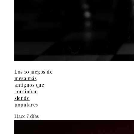
Los 10 juegos de
mesa más
antiguos que
continúan
siendo
populares
Hace 7 días