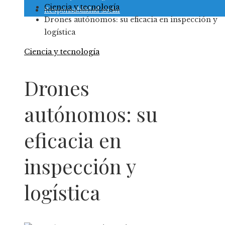
Ciencia y tecnología
Responsabilidad social
Drones autónomos: su eficacia en inspección y
logística
Ciencia y tecnología
Drones
autónomos: su
eficacia en
inspección y
logística