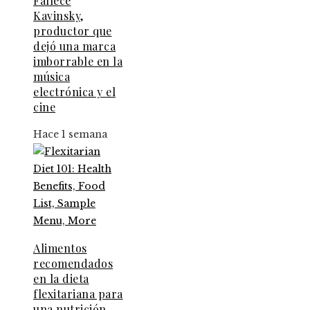
Fallece
Kavinsky,
productor que
dejó una marca
imborrable en la
música
electrónica y el
cine
Hace 1 semana
Alimentos
recomendados
en la dieta
flexitariana para
una nutrición