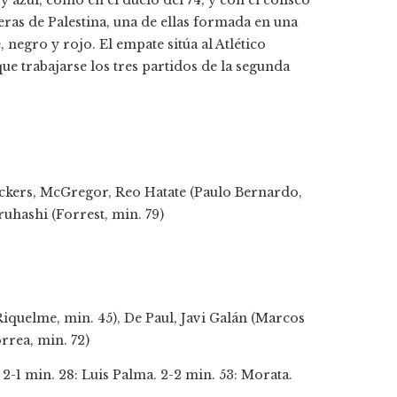
y azul, como en el duelo del 74, y con el coliseo
ras de Palestina, una de ellas formada en una
negro y rojo. El empate sitúa al Atlético
e trabajarse los tres partidos de la segunda
Vickers, McGregor, Reo Hatate (Paulo Bernardo,
uhashi (Forrest, min. 79)
iquelme, min. 45), De Paul, Javi Galán (Marcos
rrea, min. 72)
2-1 min. 28: Luis Palma. 2-2 min. 53: Morata.