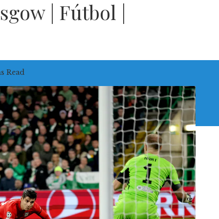
asgow | Fútbol |
ns Read