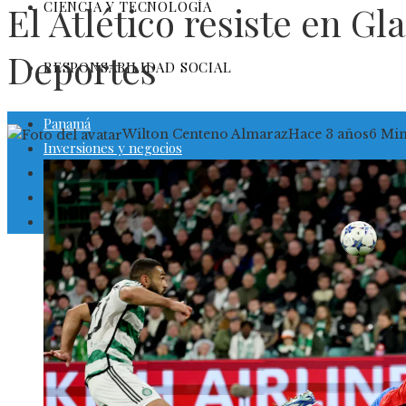
CIENCIA Y TECNOLOGÍA
El Atlético resiste en Gl
Deportes
RESPONSABILIDAD SOCIAL
Panamá
Wilton Centeno Almaraz
Hace 3 años
6 Mi
Inversiones y negocios
Cultura y ocio
Ciencia y tecnología
Responsabilidad social