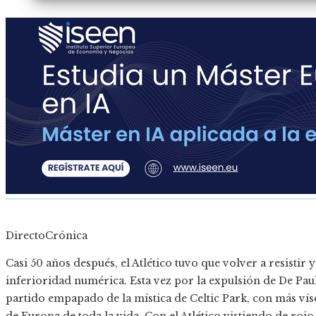
DirectoCrónica
Casi 50 años después, el Atlético tuvo que volver a resisti
inferioridad numérica. Esta vez por la expulsión de De Paul
partido empapado de la mística de Celtic Park, con más ví