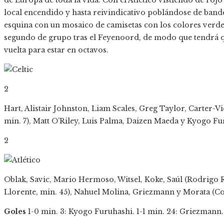
de Europa de toda la vida. Con el Atlético vistiendo de rojo 
local encendido y hasta reivindicativo poblándose de bande
esquina con un mosaico de camisetas con los colores verde, 
segundo de grupo tras el Feyenoord, de modo que tendrá qu
vuelta para estar en octavos.
2
Hart, Alistair Johnston, Liam Scales, Greg Taylor, Carter-
min. 7), Matt O’Riley, Luis Palma, Daizen Maeda y Kyogo Fur
2
Oblak, Savic, Mario Hermoso, Witsel, Koke, Saúl (Rodrigo R
Llorente, min. 45), Nahuel Molina, Griezmann y Morata (Co
Goles
1-0 min. 3: Kyogo Furuhashi. 1-1 min. 24: Griezmann. 