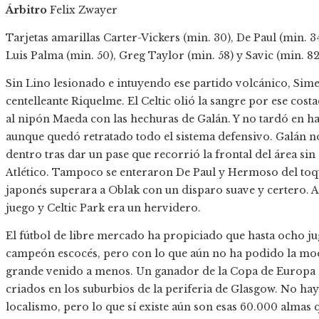
Árbitro
Felix Zwayer
Tarjetas amarillas
Carter-Vickers (min. 30), De Paul (min. 34
Luis Palma (min. 50), Greg Taylor (min. 58) y Savic (min. 82
Sin Lino lesionado e intuyendo ese partido volcánico, Simeo
centelleante Riquelme. El Celtic olió la sangre por ese co
al nipón Maeda con las hechuras de Galán. Y no tardó en hace
aunque quedó retratado todo el sistema defensivo. Galán n
dentro tras dar un pase que recorrió la frontal del área sin
Atlético. Tampoco se enteraron De Paul y Hermoso del toque
japonés superara a Oblak con un disparo suave y certero. 
juego y Celtic Park era un hervidero.
El fútbol de libre mercado ha propiciado que hasta ocho ju
campeón escocés, pero con lo que aún no ha podido la moder
grande venido a menos. Un ganador de la Copa de Europa 
criados en los suburbios de la periferia de Glasgow. No hay
localismo, pero lo que sí existe aún son esas 60.000 almas 