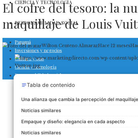
CIENCIA Y TECNOLOGÍA
El cofre del tesoro: la n
maquillaje de Louis Vui
RESPONSABILIDAD SOCIAL
Panamá
Wilton Centeno Almaraz
Hace 12 meses
Hac
Inversiones y negocios
Cultura y ocio
Ciencia y tecnología
Responsabilidad social
Tabla de contenido
Una alianza que cambia la percepción del maquillaj
Noticias similares
Empaque y diseño: elegancia en cada aspecto
Noticias similares