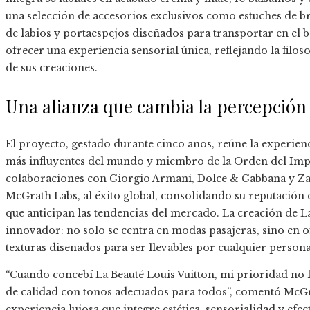
una selección de accesorios exclusivos como estuches de 
de labios y portaespejos diseñados para transportar en el
ofrecer una experiencia sensorial única, reflejando la filoso
de sus creaciones.
Una alianza que cambia la percepción 
El proyecto, gestado durante cinco años, reúne la experien
más influyentes del mundo y miembro de la Orden del Imper
colaboraciones con Giorgio Armani, Dolce & Gabbana y Zar
McGrath Labs, al éxito global, consolidando su reputación
que anticipan las tendencias del mercado. La creación de L
innovador: no solo se centra en modas pasajeras, sino en o
texturas diseñados para ser llevables por cualquier persona
“Cuando concebí La Beauté Louis Vuitton, mi prioridad no 
de calidad con tonos adecuados para todos”, comentó McGr
experiencia lujosa que integre estética, sensorialidad y efec