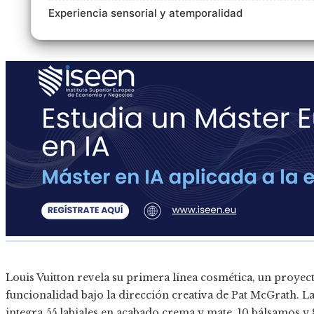
Experiencia sensorial y atemporalidad
Louis Vuitton revela su primera línea cosmética, un proyec
funcionalidad bajo la dirección creativa de Pat McGrath. La 
integra 55 labiales en acabado crema y mate, 10 bálsamos 