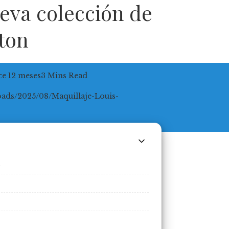
ueva colección de
tton
e 12 meses
3 Mins Read
e