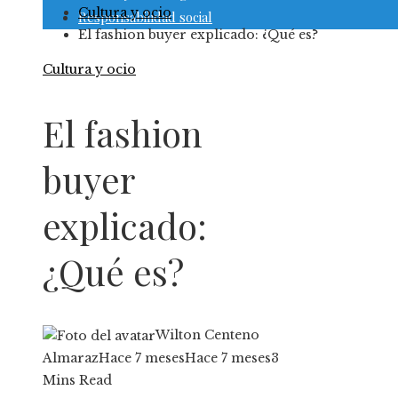
Cultura y ocio
Responsabilidad social
El fashion buyer explicado: ¿Qué es?
Cultura y ocio
El fashion
buyer
explicado:
¿Qué es?
Wilton Centeno
Almaraz
Hace 7 meses
Hace 7 meses
3
Mins Read