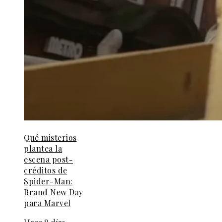
Qué misterios
plantea la
escena post-
créditos de
Spider-Man:
Brand New Day
para Marvel