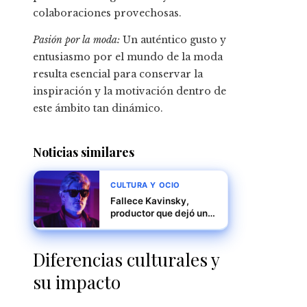
colaboraciones provechosas.
Pasión por la moda:
Un auténtico gusto y
entusiasmo por el mundo de la moda
resulta esencial para conservar la
inspiración y la motivación dentro de
este ámbito tan dinámico.
Noticias similares
CULTURA Y OCIO
Fallece Kavinsky,
productor que dejó una
marca imborrable en la
música electrónica y el
cine
Diferencias culturales y
su impacto