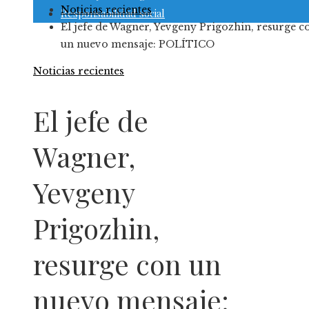
Noticias recientes
Responsabilidad social
El jefe de Wagner, Yevgeny Prigozhin, resurge c
un nuevo mensaje: POLÍTICO
Noticias recientes
El jefe de
Wagner,
Yevgeny
Prigozhin,
resurge con un
nuevo mensaje: