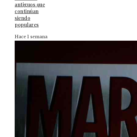
antiguos que
continúan
siendo
populares
Hace 1 semana