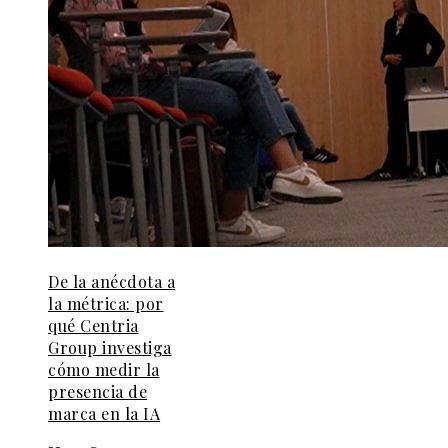
De la anécdota a
la métrica: por
qué Centria
Group investiga
cómo medir la
presencia de
marca en la IA