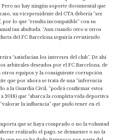
”. Pero no hay ningún soporte documental que
 caso, un vicepresidente del CTA debería “ser
, por lo que “resulta incompatible” con su
ual tan abultada. “Aun cuando otro u otros
ucta del FC Barcelona seguiría revistiendo
ira “satisfacían los intereses del club”. De ahí
tos arbitrales deseados por el FC Barcelona, de
n otros equipos y la consiguiente corrupción
ite que por ahora se trata de una “inferencia
do a la Guardia Civil, “podrá confirmar estos
 a 2018) que “abarca la completa vida deportiva
 “valorar la influencia” que pudo tener en el
o importa que se haya comprado o no la voluntad
aberse realizado el pago, se demuestre o no la
rda que no se ha dado (tampoco por parte del