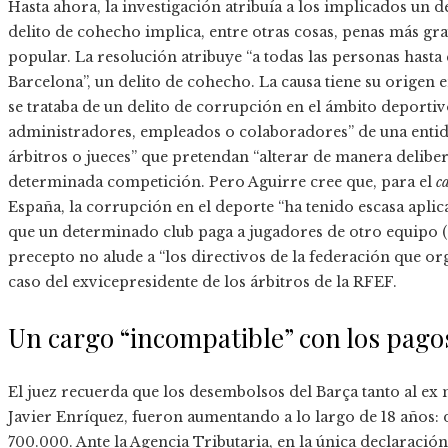
Hasta ahora, la investigación atribuía a los implicados un d
delito de cohecho implica, entre otras cosas, penas más gr
popular. La resolución atribuye “a todas las personas hasta
Barcelona”, un delito de cohecho. La causa tiene su origen e
se trataba de un delito de corrupción en el ámbito deportivo.
administradores, empleados o colaboradores” de una entida
árbitros o jueces” que pretendan “alterar de manera deliber
determinada competición. Pero Aguirre cree que, para el
c
España, la corrupción en el deporte “ha tenido escasa aplic
que un determinado club paga a jugadores de otro equipo (c
precepto no alude a “los directivos de la federación que or
caso del exvicepresidente de los árbitros de la RFEF.
Un cargo “incompatible” con los pago
El juez recuerda que los desembolsos del Barça tanto al ex
Javier Enríquez, fueron aumentando a lo largo de 18 años: 
700.000. Ante la Agencia Tributaria, en la única declaraci