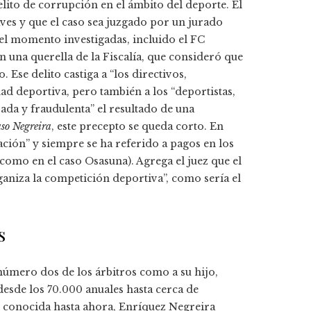
elito de corrupción en el ámbito del deporte. El
aves y que el caso sea juzgado por un jurado
 el momento investigadas, incluido el FC
n una querella de la Fiscalía, que consideró que
 Ese delito castiga a “los directivos,
d deportiva, pero también a los “deportistas,
ada y fraudulenta” el resultado de una
aso Negreira
, este precepto se queda corto. En
ación” y siempre se ha referido a pagos en los
omo en el caso Osasuna). Agrega el juez que el
ganiza la competición deportiva”, como sería el
s
 número dos de los árbitros como a su hijo,
desde los 70.000 anuales hasta cerca de
ón conocida hasta ahora, Enríquez Negreira