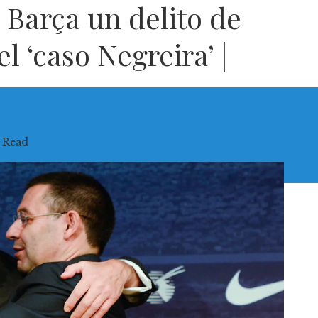
l Barça un delito de
l ‘caso Negreira’ |
 Read