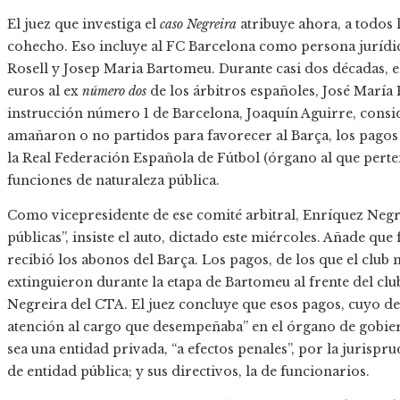
El juez que investiga el
caso Negreira
atribuye ahora, a todos 
cohecho. Eso incluye al FC Barcelona como persona jurídic
Rosell y Josep Maria Bartomeu. Durante casi dos décadas, e
euros al ex
número dos
de los árbitros españoles, José María 
instrucción número 1 de Barcelona, Joaquín Aguirre, consid
amañaron o no partidos para favorecer al Barça, los pagos
la Real Federación Española de Fútbol (órgano al que perte
funciones de naturaleza pública.
Como vicepresidente de ese comité arbitral, Enríquez Negre
públicas”, insiste el auto, dictado este miércoles. Añade qu
recibió los abonos del Barça. Los pagos, de los que el club
extinguieron durante la etapa de Bartomeu al frente del clu
Negreira del CTA. El juez concluye que esos pagos, cuyo des
atención al cargo que desempeñaba” en el órgano de gobier
sea una entidad privada, “a efectos penales”, por la jurispru
de entidad pública; y sus directivos, la de funcionarios.