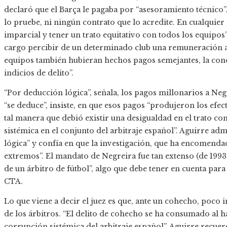
declaró que el Barça le pagaba por “asesoramiento técnico
lo pruebe, ni ningún contrato que lo acredite. En cualquier
imparcial y tener un trato equitativo con todos los equipos”
cargo percibir de un determinado club una remuneración an
equipos también hubieran hechos pagos semejantes, la cond
indicios de delito”.
“Por deducción lógica”, señala, los pagos millonarios a Negre
“se deduce”, insiste, en que esos pagos “produjeron los efec
tal manera que debió existir una desigualdad en el trato co
sistémica en el conjunto del arbitraje español”. Aguirre adm
lógica” y confía en que la investigación, que ha encomenda
extremos”. El mandato de Negreira fue tan extenso (de 1993
de un árbitro de fútbol”, algo que debe tener en cuenta para
CTA.
Lo que viene a decir el juez es que, ante un cohecho, poc
de los árbitros. “El delito de cohecho se ha consumado al h
corrupción sistémica del arbitraje español”. Aguirre recue