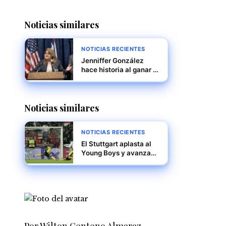
Noticias similares
NOTICIAS RECIENTES
Jenniffer González
hace historia al ganar la
gobernación de Puerto
Rico en unas
elecciones marcadas
Noticias similares
por resultados inéditos
NOTICIAS RECIENTES
El Stuttgart aplasta al
Young Boys y avanza
en la Champions
League con una victoria
contundente 5-1