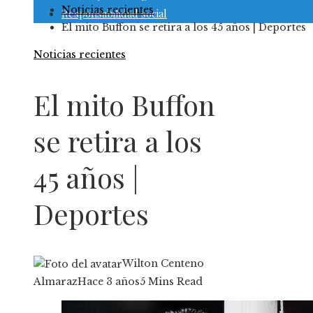
Noticias recientes
Responsabilidad social
El mito Buffon se retira a los 45 años | Deportes
Noticias recientes
El mito Buffon
se retira a los
45 años |
Deportes
Wilton Centeno
Almaraz
Hace 3 años
5 Mins Read