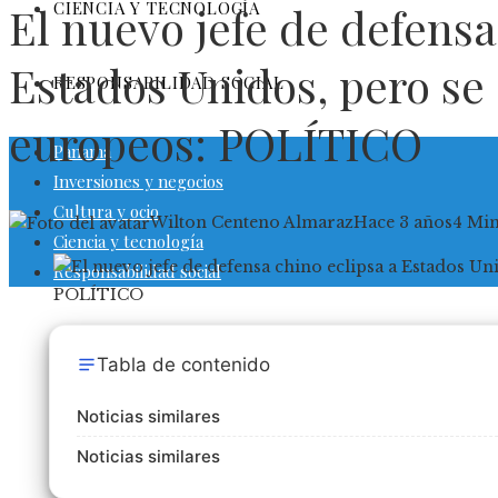
CIENCIA Y TECNOLOGÍA
El nuevo jefe de defensa
Estados Unidos, pero se
RESPONSABILIDAD SOCIAL
europeos: POLÍTICO
Panamá
Inversiones y negocios
Cultura y ocio
Wilton Centeno Almaraz
Hace 3 años
4 Mi
Ciencia y tecnología
Responsabilidad social
Tabla de contenido
Noticias similares
Noticias similares