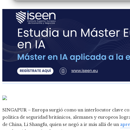
SINGAPUR – Europa surgió como un interlocutor clave con
política de seguridad británicos, alemanes y europeos log
de China, Li Shangfu, quien se negó a ir más allá de un
apre