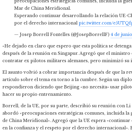
preocupaciones estratégicas comunes, incluida la guer
Mar de China Meridional.
Esperando continuar desarrollando la relación UE-Chi
por el derecho internacional
pic.twitter.com/e5UTQ
— Josep Borrell Fontelles (@JosepBorrellF)
4 de juni
«He dejado en claro que espero que esta política se detenga 
después de la reunión en Singapur. Agregó que el ministro 
contratar ex pilotos militares alemanes, pero minimizó su
El asunto volvió a cobrar importancia después de que la re
artículo sobre el tema en torno a la cumbre. Según un dipl
respondieron diciendo que Beijing «no necesita» usar pilot
hacer su propio entrenamiento.
Borrell, de la UE, por su parte, describió su reunión con L
abordó «preocupaciones estratégicas comunes, incluida la 
de China Meridional». Agregó que la UE espera «continuar 
en la confianza y el respeto por el derecho internacional»