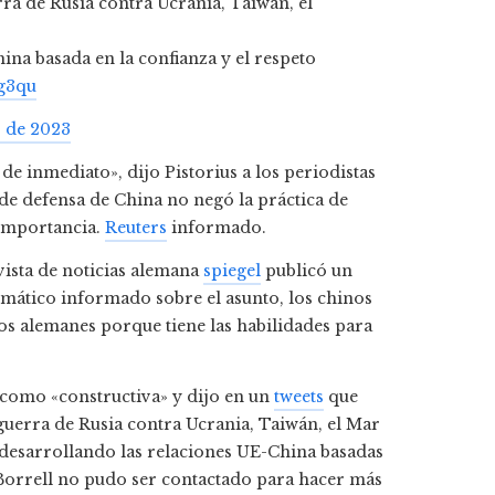
ra de Rusia contra Ucrania, Taiwán, el
na basada en la confianza y el respeto
fg3qu
o de 2023
de inmediato», dijo Pistorius a los periodistas
de defensa de China no negó la práctica de
 importancia.
Reuters
informado.
vista de noticias alemana
spiegel
publicó un
omático informado sobre el asunto, los chinos
os alemanes porque tiene las habilidades para
i como «constructiva» y dijo en un
tweets
que
guerra de Rusia contra Ucrania, Taiwán, el Mar
desarrollando las relaciones UE-China basadas
. Borrell no pudo ser contactado para hacer más