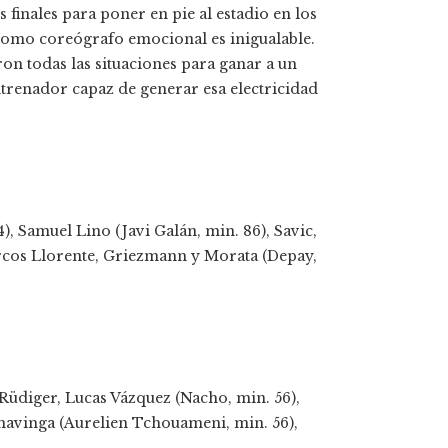
 finales para poner en pie al estadio en los
. Como coreógrafo emocional es inigualable.
ron todas las situaciones para ganar a un
renador capaz de generar esa electricidad
, Samuel Lino (Javi Galán, min. 86), Savic,
arcos Llorente, Griezmann y Morata (Depay,
 Rüdiger, Lucas Vázquez (Nacho, min. 56),
amavinga (Aurelien Tchouameni, min. 56),