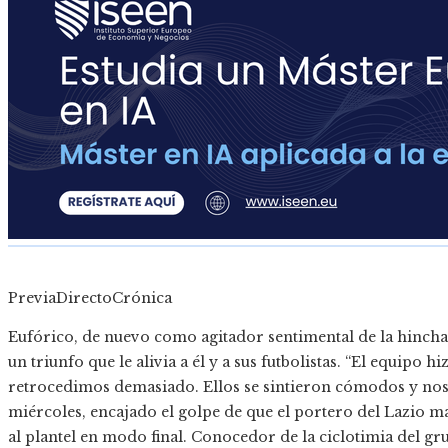
PreviaDirectoCrónica
Eufórico, de nuevo como agitador sentimental de la hinch
un triunfo que le alivia a él y a sus futbolistas. “El equipo 
retrocedimos demasiado. Ellos se sintieron cómodos y nos h
miércoles, encajado el golpe de que el portero del Lazio 
al plantel en modo final. Conocedor de la ciclotimia del gr