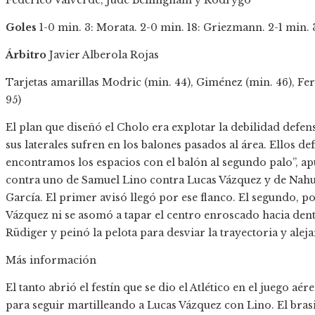
Federico Valverde, Jude Bellingham y Rodrygo
Goles
1-0 min. 3: Morata. 2-0 min. 18: Griezmann. 2-1 min. 
Árbitro
Javier Alberola Rojas
Tarjetas amarillas
Modric (min. 44), Giménez (min. 46), Fe
95)
El plan que diseñó el Cholo era explotar la debilidad defe
sus laterales sufren en los balones pasados al área. Ellos de
encontramos los espacios con el balón al segundo palo”, a
contra uno de Samuel Lino contra Lucas Vázquez y de Nahu
García. El primer avisó llegó por ese flanco. El segundo, po
Vázquez ni se asomó a tapar el centro enroscado hacia den
Rüdiger y peinó la pelota para desviar la trayectoria y aleja
Más información
El tanto abrió el festín que se dio el Atlético en el juego aé
para seguir martilleando a Lucas Vázquez con Lino. El brasi