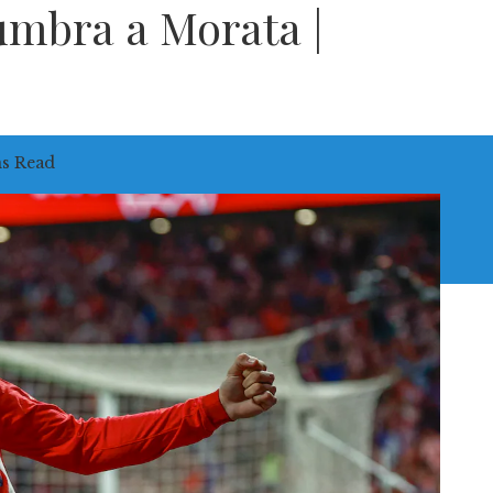
umbra a Morata |
ns Read