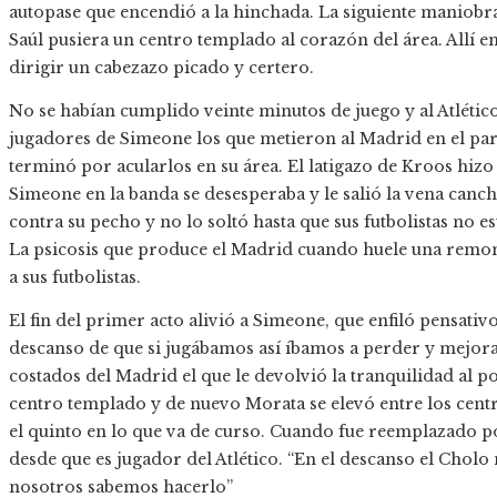
autopase que encendió a la hinchada. La siguiente maniobra
Saúl pusiera un centro templado al corazón del área. Allí
dirigir un cabezazo picado y certero.
No se habían cumplido veinte minutos de juego y al Atlético
jugadores de Simeone los que metieron al Madrid en el par
terminó por acularlos en su área. El latigazo de Kroos hizo
Simeone en la banda se desesperaba y le salió la vena canc
contra su pecho y no lo soltó hasta que sus futbolistas no e
La psicosis que produce el Madrid cuando huele una remon
a sus futbolistas.
El fin del primer acto alivió a Simeone, que enfiló pensativ
descanso de que si jugábamos así íbamos a perder y mejoram
costados del Madrid el que le devolvió la tranquilidad al p
centro templado y de nuevo Morata se elevó entre los cent
el quinto en lo que va de curso. Cuando fue reemplazado p
desde que es jugador del Atlético. “En el descanso el Cholo 
nosotros sabemos hacerlo”