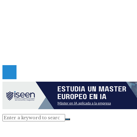
Mapa Del Sitio
Quiénes somos
Políticas de Privacidad
Contacto
Copyright © 2026 criticadepanama. Todos los derec
Reservados.