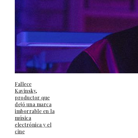
Fallece
Kavinsky,
productor que
dejó una marca
imborrable en la
música
electrónica y el
cine