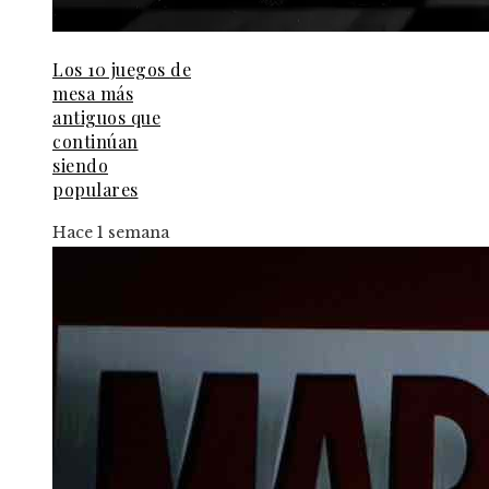
Los 10 juegos de
mesa más
antiguos que
continúan
siendo
populares
Hace 1 semana