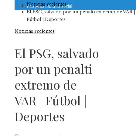
Noticias recientes
Responsabilidad social
El PSG, salvado por un penalti extremo de VAR |
Fútbol | Deportes
Noticias recientes
El PSG, salvado
por un penalti
extremo de
VAR | Fútbol |
Deportes