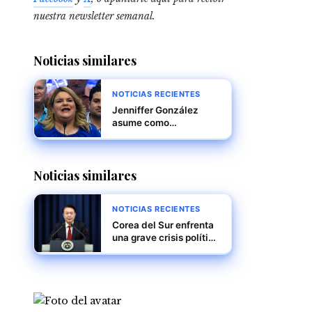
nuestra newsletter semanal
.
Noticias similares
NOTICIAS RECIENTES
Jenniffer González
asume como
gobernadora de Puerto
Rico, marcando un
nuevo capítulo en la
Noticias similares
historia política de la
isla
NOTICIAS RECIENTES
Corea del Sur enfrenta
una grave crisis política
mientras Yoon Suk Yeol
encara juicio político y
posible arresto