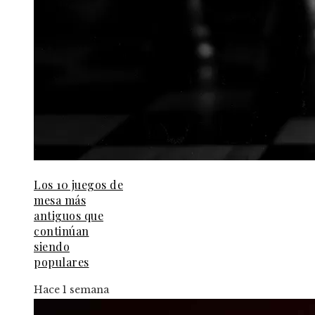
Los 10 juegos de
mesa más
antiguos que
continúan
siendo
populares
Hace 1 semana