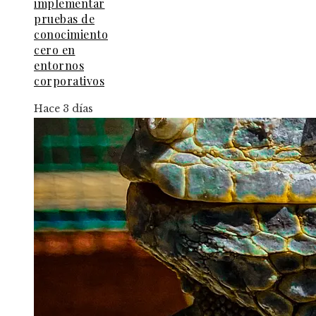
implementar
pruebas de
conocimiento
cero en
entornos
corporativos
Hace 3 días