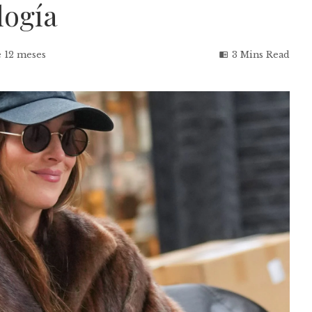
logía
 12 meses
3 Mins Read