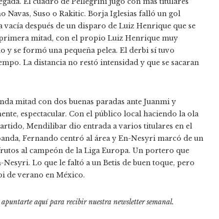
pegada. El cuadro de Pellegrini jugó con más titulares
o Navas, Suso o Rakitic. Borja Iglesias falló un gol
ta vacía después de un disparo de Luiz Henrique que se
la primera mitad, con el propio Luiz Henrique muy
ño y se formó una pequeña pelea. El derbi sí tuvo
mpo. La distancia no restó intensidad y que se sacaran
gunda mitad con dos buenas paradas ante Juanmi y
ente, espectacular. Con el público local haciendo la ola
artido, Mendilibar dio entrada a varios titulares en el
 banda, Fernando centró al área y En-Nesyri marcó de un
 frutos al campeón de la Liga Europa. Un portero que
Nesyri. Lo que le faltó a un Betis de buen toque, pero
bi de verano en México.
o apuntarte aquí para recibir
nuestra newsletter semanal
.