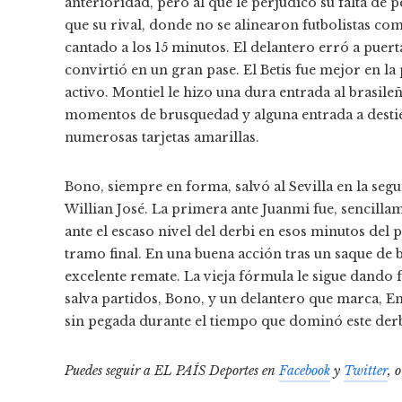
anterioridad, pero al que le perjudicó su falta de 
que su rival, donde no se alinearon futbolistas com
cantado a los 15 minutos. El delantero erró a puer
convirtió en un gran pase. El Betis fue mejor en 
activo. Montiel le hizo una dura entrada al brasile
momentos de brusquedad y alguna entrada a destie
numerosas tarjetas amarillas.
Bono, siempre en forma, salvó al Sevilla en la se
Willian José. La primera ante Juanmi fue, sencillam
ante el escaso nivel del derbi en esos minutos del p
tramo final. En una buena acción tras un saque de
excelente remate. La vieja fórmula le sigue dando
salva partidos, Bono, y un delantero que marca, En-
sin pegada durante el tiempo que dominó este der
Puedes seguir a EL PAÍS Deportes en
Facebook
y
Twitter
, 