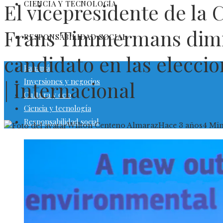
CIENCIA Y TECNOLOGÍA
El vicepresidente de la
Frans Timmermans dimit
RESPONSABILIDAD SOCIAL
candidato en las eleccio
Panamá
Inversiones y negocios
| Internacional
Cultura y ocio
Ciencia y tecnología
Responsabilidad social
Wilton Centeno Almaraz
Hace 3 años
4 Mi