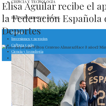
CIENCIA Y TECNOLOGÍA
Elisa Aguilar recibe el a
la Federación Española 
RESPONSABILIDAD SOCIAL
Deportes
Panamá
Inversiones y negocios
Cultura y ocio
Wilton Centeno Almaraz
Hace 3 años
2 Mi
Ciencia y tecnología
Responsabilidad social