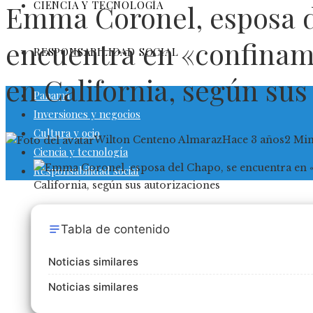
CIENCIA Y TECNOLOGÍA
Emma Coronel, esposa d
encuentra en «confinam
RESPONSABILIDAD SOCIAL
en California, según sus
Panamá
Inversiones y negocios
Cultura y ocio
Wilton Centeno Almaraz
Hace 3 años
2 Mi
Ciencia y tecnología
Responsabilidad social
Tabla de contenido
Noticias similares
Noticias similares