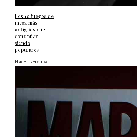
Los 10 juegos de
mesa más
antiguos que
continúan
siendo
populares
Hace 1 semana