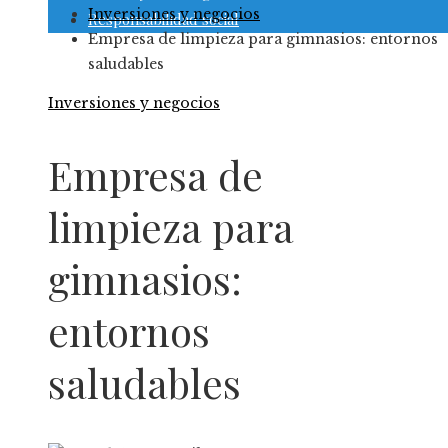
Inversiones y negocios
Responsabilidad social
Empresa de limpieza para gimnasios: entornos
saludables
Inversiones y negocios
Empresa de
limpieza para
gimnasios:
entornos
saludables