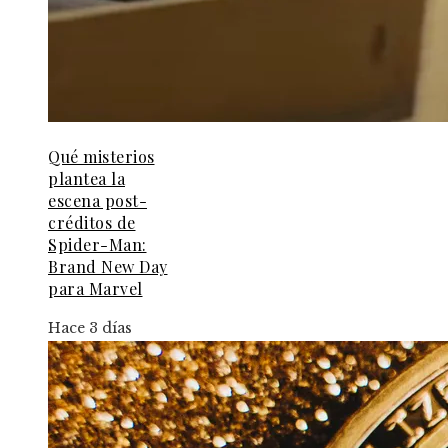
Qué misterios
plantea la
escena post-
créditos de
Spider-Man:
Brand New Day
para Marvel
Hace 3 días