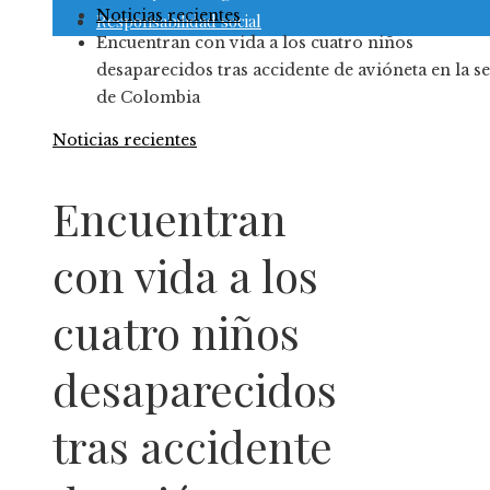
Noticias recientes
Responsabilidad social
Encuentran con vida a los cuatro niños
desaparecidos tras accidente de avióneta en la se
de Colombia
Noticias recientes
Encuentran
con vida a los
cuatro niños
desaparecidos
tras accidente