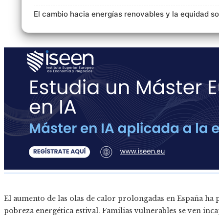
El cambio hacia energías renovables y la equidad so
El aumento de las olas de calor prolongadas en España ha pu
pobreza energética estival. Familias vulnerables se ven in