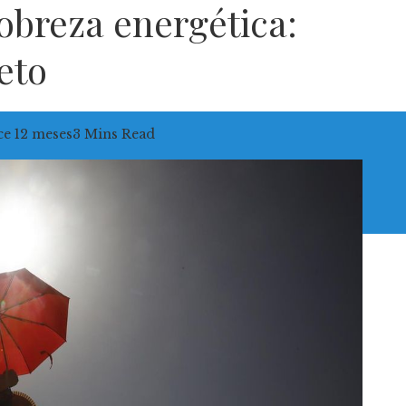
obreza energética:
reto
e 12 meses
3 Mins Read