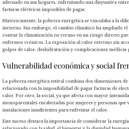
adecuado en sus hogares, enfrentando una disyuntiva entr
facturas eléctricas imposibles de pagar.
Históricamente, la pobreza energética se vinculaba a la difi
invierno. Sin embargo, el cambio climático ha ampliado e
costear la climatización en verano en un riesgo directo pa
enfermos crónicos. La exposición al calor extremo sin acc
golpes de calor, deshidratación y complicaciones médicas 
Vulnerabilidad económica y social fren
La pobreza energética estival combina dos dimensiones de 
relacionada con la imposibilidad de pagar facturas de elect
calor. Por otro, la social, ya que afecta con mayor intensi
monoparentales encabezadas por mujeres y personas que vi
instalaciones insuficientes para enfrentar el calor.
Este suceso destaca la importancia de considerar la ener
relacionado con la salud, el bienestar y la dignidad human