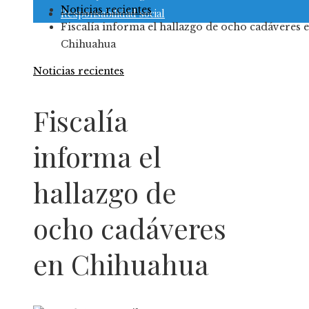
Noticias recientes
Responsabilidad social
Fiscalía informa el hallazgo de ocho cadáveres 
Chihuahua
Noticias recientes
Fiscalía
informa el
hallazgo de
ocho cadáveres
en Chihuahua