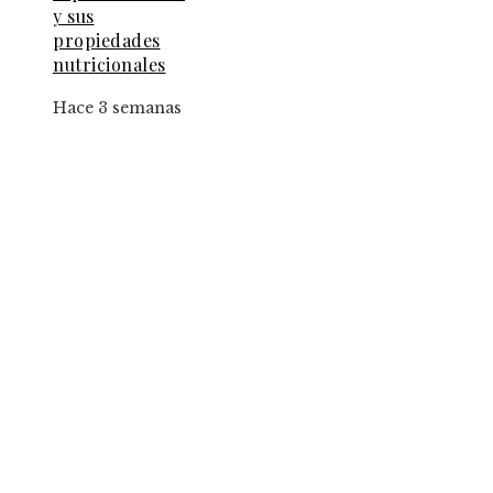
y sus
propiedades
nutricionales
Hace 3 semanas
Entradas Recientes
El papel de la convicción social en la implantac
de la jornada de ocho horas
Estrategias para implementar pruebas de
conocimiento cero en entornos corporativos
Los 10 animales con capacidades sensoriales qu
superan la percepción humana
Categorías
Panamá