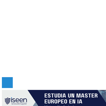
Inversiones y negocios
Cultura y ocio
Ciencia y tecnología
Responsabilidad social
Mapa Del Sitio
Quiénes somos
Políticas de Privacidad
Contacto
Copyright © 2026 criticadepanama. Todos los derec
Reservados.