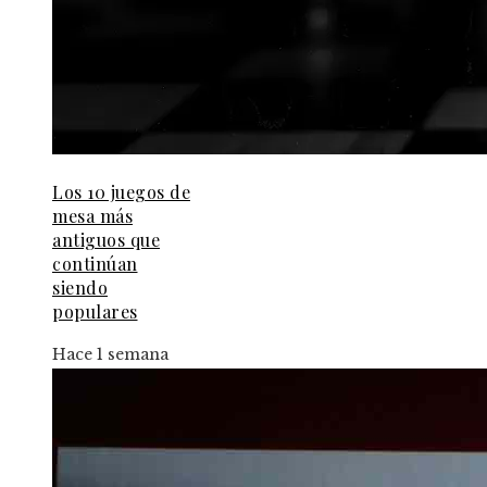
Los 10 juegos de
mesa más
antiguos que
continúan
siendo
populares
Hace 1 semana