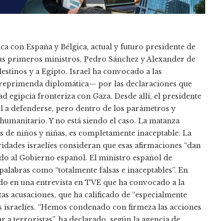
ica con España y Bélgica, actual y futuro presidente de
sus primeros ministros, Pedro Sánchez y Alexander de
alestinos y a Egipto. Israel ha convocado a las
reprimenda diplomática— por las declaraciones que
d egipcia fronteriza con Gaza. Desde allí, el presidente
el a defenderse, pero dentro de los parámetros y
humanitario. Y no está siendo el caso. La matanza
es de niños y niñas, es completamente inaceptable. La
ridades israelíes consideran que esas afirmaciones “dan
do al Gobierno español. El ministro español de
 palabras como “totalmente falsas e inaceptables”. En
ado en una entrevista en TVE que ha convocado a la
as acusaciones, que ha calificado de “especialmente
s israelíes. “Hemos condenado con firmeza las acciones
 a terroristas”, ha declarado, según la agencia de