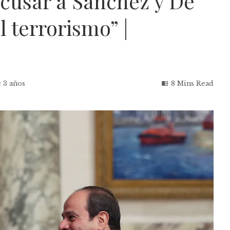
acusar a Sánchez y De
 terrorismo” |
 3 años
8 Mins Read