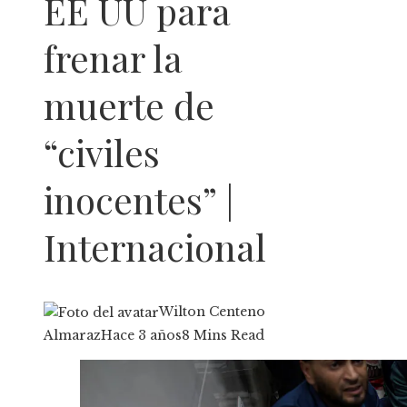
EE UU para
frenar la
muerte de
“civiles
inocentes” |
Internacional
Wilton Centeno
Almaraz
Hace 3 años
8 Mins Read