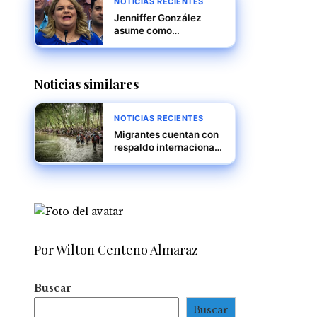
NOTICIAS RECIENTES
Jenniffer González
asume como
gobernadora de Puerto
Rico, marcando un
nuevo capítulo en la
Noticias similares
historia política de la
isla
NOTICIAS RECIENTES
Migrantes cuentan con
respaldo internacional,
reitera Mulino
Por Wilton Centeno Almaraz
Buscar
Buscar