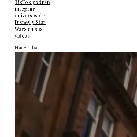
TikTok podrán
integrar
universos de
Disney y Star
Wars en sus
videos
Hace 1 día