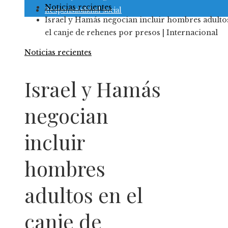
Noticias recientes
Responsabilidad social
Israel y Hamás negocian incluir hombres adulto
el canje de rehenes por presos | Internacional
Noticias recientes
Israel y Hamás
negocian
incluir
hombres
adultos en el
canje de