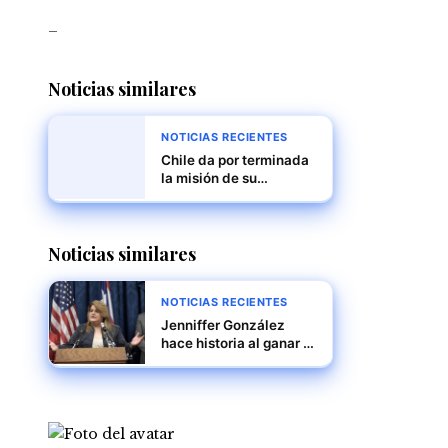
_
Noticias similares
NOTICIAS RECIENTES
Chile da por terminada
la misión de su
embajador en
Venezuela en medio de
tensiones políticas
Noticias similares
NOTICIAS RECIENTES
Jenniffer González
hace historia al ganar la
gobernación de Puerto
Rico en unas
elecciones marcadas
por resultados inéditos