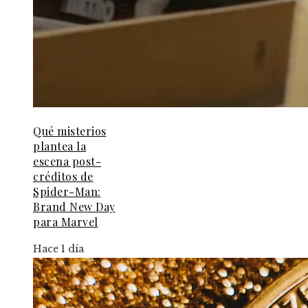
Qué misterios
plantea la
escena post-
créditos de
Spider-Man:
Brand New Day
para Marvel
Hace 1 día