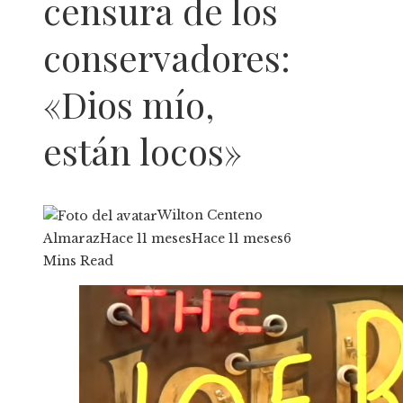
censura de los
conservadores:
«Dios mío,
están locos»
Wilton Centeno
Almaraz
Hace 11 meses
Hace 11 meses
6
Mins Read