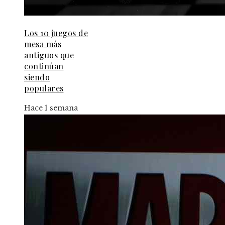
Los 10 juegos de
mesa más
antiguos que
continúan
siendo
populares
Hace 1 semana