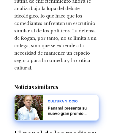
rutina de entretenimiento ahora se
analiza bajo la lupa del debate
ideológico, lo que hace que los
comediantes enfrenten un escrutinio
similar al de los políticos. La defensa
de Rogan, por tanto, no se limita a un
colega, sino que se extiende a la
necesidad de mantener un espacio
seguro para la comedia y la crítica
cultural.
Noticias similares
CULTURA Y OCIO
Panamá presenta su
nuevo gran premio
literario internacional y
reconoce a Carlos Malo
de Molina por su