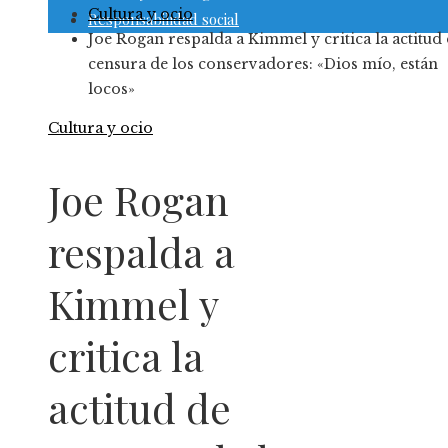
Cultura y ocio
Responsabilidad social
Joe Rogan respalda a Kimmel y critica la actitud
censura de los conservadores: «Dios mío, están
locos»
Cultura y ocio
Joe Rogan
respalda a
Kimmel y
critica la
actitud de