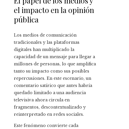
El papel de los medios y
trayectoria y
contribución a las
el impacto en la opinión
letras hispanas
pública
Los medios de comunicación
tradicionales y las plataformas
digitales han multiplicado la
capacidad de un mensaje para llegar a
millones de personas, lo que amplifica
tanto su impacto como sus posibles
repercusiones. En este escenario, un
comentario satírico que antes habría
quedado limitado a una audiencia
televisiva ahora circula en
fragmentos, descontextualizado y
reinterpretado en redes sociales.
Este fenómeno convierte cada