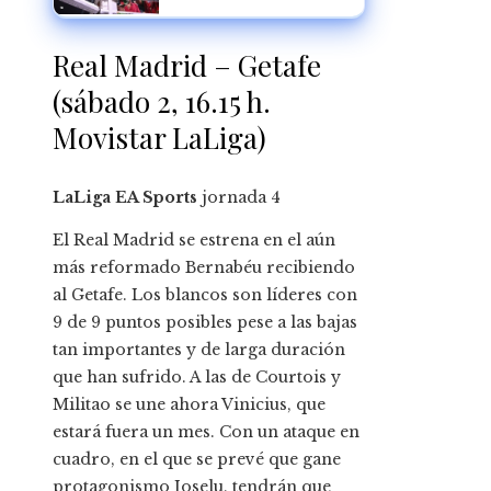
semicompletos
mientras espera su
oportunidad titular
Real Madrid – Getafe
(sábado 2, 16.15 h.
Movistar LaLiga)
LaLiga EA Sports
jornada
4
El Real Madrid se estrena en el aún
más reformado Bernabéu recibiendo
al Getafe. Los blancos son líderes con
9 de 9 puntos posibles pese a las bajas
tan importantes y de larga duración
que han sufrido. A las de Courtois y
Militao se une ahora Vinicius, que
estará fuera un mes. Con un ataque en
cuadro, en el que se prevé que gane
protagonismo Joselu, tendrán que