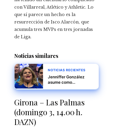
con Villarreal, Atlético y Athletic. Lo
que sí parece un hecho es la
resurrección de Isco Alarcón, que
acumula tres MVPs en tres jornadas
de Liga.
Noticias similares
NOTICIAS RECIENTES
Jenniffer González
asume como
gobernadora de Puerto
Rico, marcando un
nuevo capítulo en la
Girona – Las Palmas
historia política de la
isla
(domingo 3, 14.00 h.
DAZN)