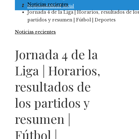
Noticias recientes
Responsabilidad social
Jornada 4 de la Liga | Horarios, resultados de lo
partidos y resumen | Fútbol | Deportes
Noticias recientes
Jornada 4 de la
Liga | Horarios,
resultados de
los partidos y
resumen |
Fútbol |