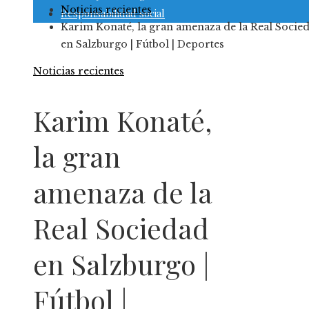
Noticias recientes
Responsabilidad social
Karim Konaté, la gran amenaza de la Real Socie
en Salzburgo | Fútbol | Deportes
Noticias recientes
Karim Konaté,
la gran
amenaza de la
Real Sociedad
en Salzburgo |
Fútbol |