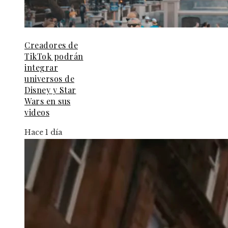
Creadores de
TikTok podrán
integrar
universos de
Disney y Star
Wars en sus
videos
Hace 1 día