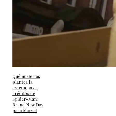
Qué misterios
plantea la
escena post-
créditos de
Spider-Man:
Brand New Day
para Marvel