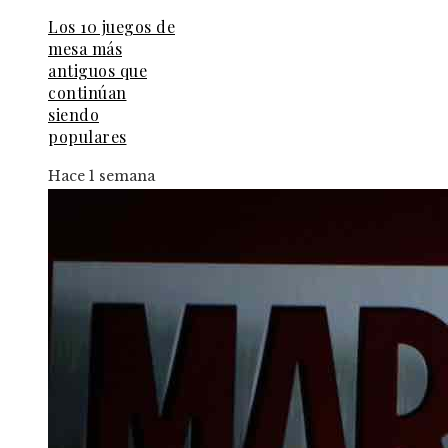
Los 10 juegos de
mesa más
antiguos que
continúan
siendo
populares
Hace 1 semana