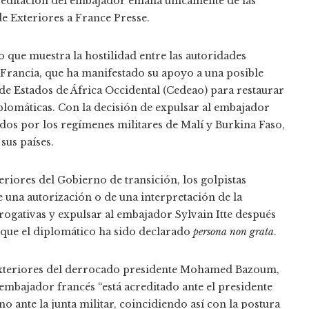
acreditación del embajador emana únicamente de las
de Exteriores a France Presse.
o que muestra la hostilidad entre las autoridades
Francia, que ha manifestado su apoyo a una posible
e Estados de África Occidental (Cedeao) para restaurar
diplomáticas. Con la decisión de expulsar al embajador
dados por los regímenes militares de Malí y Burkina Faso,
sus países.
riores del Gobierno de transición, los golpistas
 una autorización o de una interpretación de la
rogativas y expulsar al embajador Sylvain Itte después
n que el diplomático ha sido declarado
persona non grata
.
Exteriores del derrocado presidente Mohamed Bazoum,
l embajador francés “está acreditado ante el presidente
 no ante la junta militar, coincidiendo así con la postura