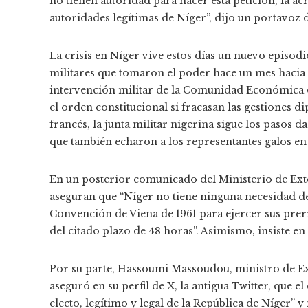
no tienen autoridad para hacer esta petición, la 
autoridades legítimas de Níger”, dijo un portavoz 
La crisis en Níger vive estos días un nuevo episodi
militares que tomaron el poder hace un mes hacia 
intervención militar de la Comunidad Económica d
el orden constitucional si fracasan las gestiones 
francés, la junta militar nigerina sigue los pasos 
que también echaron a los representantes galos en 
En un posterior comunicado del Ministerio de Exte
aseguran que “Níger no tiene ninguna necesidad de
Convención de Viena de 1961 para ejercer sus prer
del citado plazo de 48 horas”. Asimismo, insiste e
Por su parte, Hassoumi Massoudou, ministro de 
aseguró en su perfil de X, la antigua Twitter, que e
electo, legítimo y legal de la República de Níger” y