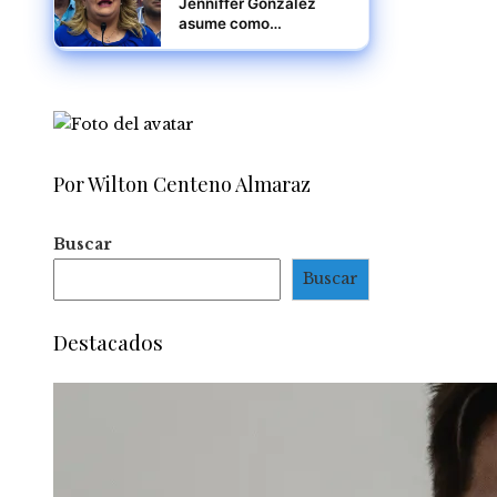
Jenniffer González
asume como
gobernadora de Puerto
Rico, marcando un
nuevo capítulo en la
historia política de la
isla
Por Wilton Centeno Almaraz
Buscar
Buscar
Destacados