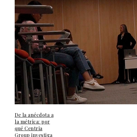
De la anécdota a
la métrica: por
qué Centria
Group investiga