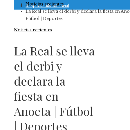
Noticias recientes
Responsabilidad social
La Real se lleva el derbi y declara la fiesta en Ano
Fútbol | Deportes
Noticias recientes
La Real se lleva
el derbi y
declara la
fiesta en
Anoeta | Fútbol
| Deportes