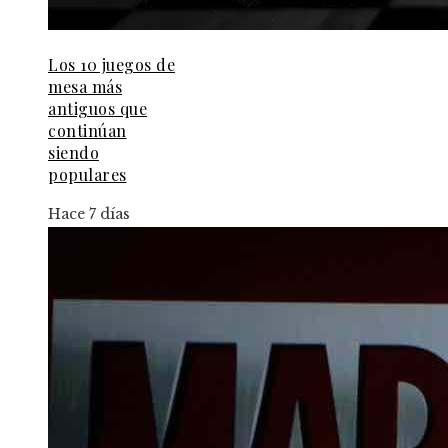
Los 10 juegos de
mesa más
antiguos que
continúan
siendo
populares
Hace 7 días