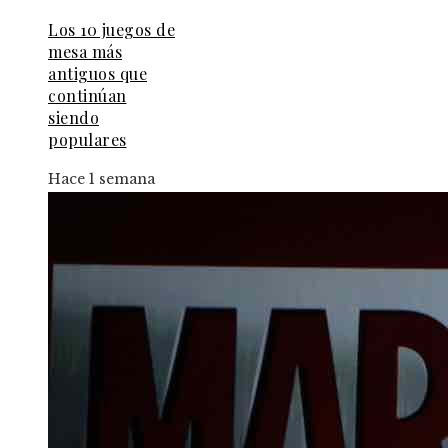
Los 10 juegos de
mesa más
antiguos que
continúan
siendo
populares
Hace 1 semana