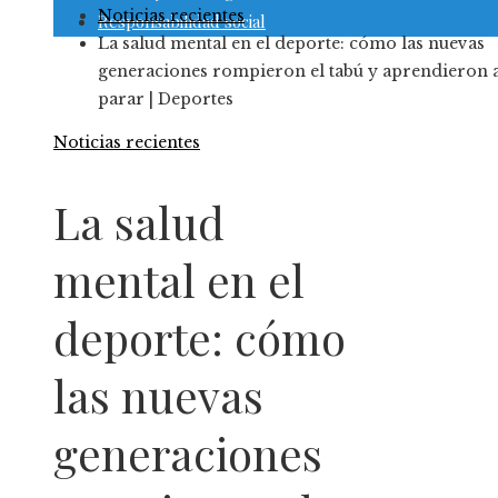
Noticias recientes
Responsabilidad social
La salud mental en el deporte: cómo las nuevas
generaciones rompieron el tabú y aprendieron 
parar | Deportes
Noticias recientes
La salud
mental en el
deporte: cómo
las nuevas
generaciones