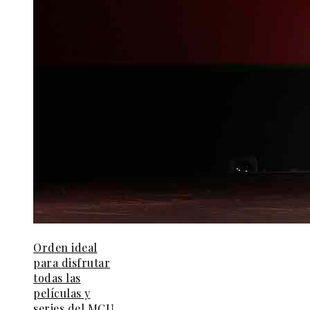
Orden ideal
para disfrutar
todas las
películas y
series del MCU