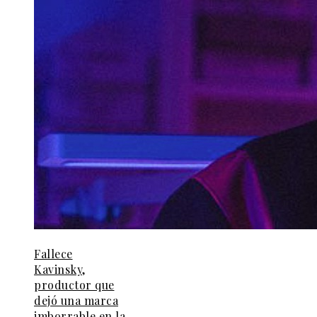
Fallece
Kavinsky,
productor que
dejó una marca
imborrable en la