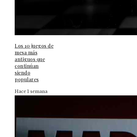
Los 10 juegos de
mesa más
antiguos que
continúan
siendo
populares
Hace 1 semana