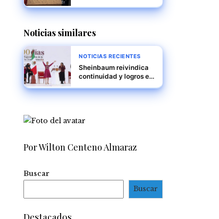
gobernación de Puerto
Rico en unas
elecciones marcadas
Noticias similares
por resultados inéditos
NOTICIAS RECIENTES
Sheinbaum reivindica
continuidad y logros en
su informe de 100 días
ante miles en el Zócalo
Por Wilton Centeno Almaraz
Buscar
Buscar
Destacados