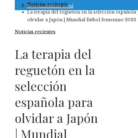
Noticias recientes
Responsabilidad social
La terapia del reguetón en la selección española
olvidar a Japón | Mundial fútbol femenino 2023
Noticias recientes
La terapia del
reguetón en la
selección
española para
olvidar a Japón
| Mundial