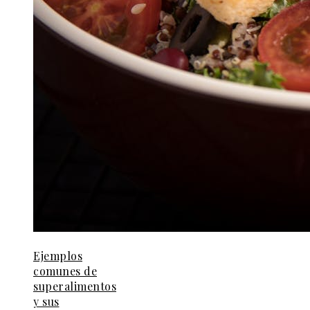
Ejemplos
comunes de
superalimentos
y sus