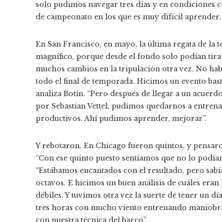
solo pudimos navegar tres días y en condiciones 
de campeonato en los que es muy difícil aprender.
En San Francisco, en mayo, la última regata de la 
magnífico, porque desde el fondo solo podían tira
muchos cambios en la tripulación otra vez. No h
todo el final de temporada. Hicimos un evento bast
analiza Botín. “Pero después de llegar a un acuerd
por Sebastian Vettel, pudimos quedarnos a entrenar 
productivos. Ahí pudimos aprender, mejorar”.
Y rebotaron. En Chicago fueron quintos, y pensaron
“Con ese quinto puesto sentíamos que no lo podíam
“Estábamos encantados con el resultado, pero sa
octavos. E hicimos un buen análisis de cuáles eran
débiles. Y tuvimos otra vez la suerte de tener un 
tres horas con mucho viento entrenando maniobra
con nuestra técnica del barco”.