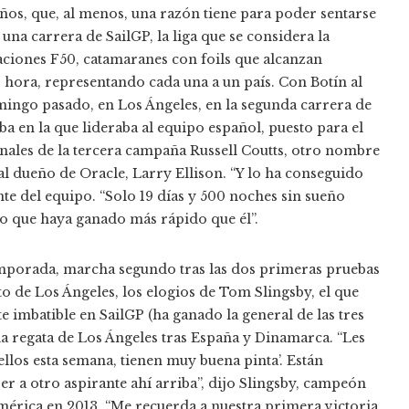
ños, que, al menos, una razón tiene para poder sentarse
una carrera de SailGP, la liga que se considera la
aciones F50, catamaranes con foils que alcanzan
 hora, representando cada una a un país. Con Botín al
omingo pasado, en Los Ángeles, en la segunda carrera de
a en la que lideraba al equipo español, puesto para el
nales de la tercera campaña Russell Coutts, otro nombre
al dueño de Oracle, Larry Ellison. “Y lo ha conseguido
ente del equipo. “Solo 19 días y 500 noches sin sueño
to que haya ganado más rápido que él”.
temporada, marcha segundo tras las dos primeras pruebas
to de Los Ángeles, los elogios de Tom Slingsby, el que
te imbatible en SailGP (ha ganado la general de las tres
la regata de Los Ángeles tras España y Dinamarca. “Les
ellos esta semana, tienen muy buena pinta’. Están
r a otro aspirante ahí arriba”, dijo Slingsby, campeón
érica en 2013. “Me recuerda a nuestra primera victoria