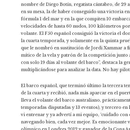
nombre de Diego Botín, regatista cántabro, de 29 a
en su mesa, la de haber conseguido una victoria en 
fórmula 1 del mar y en la que compiten 10 embarc
velocidades de hasta 60 nudos, 100 kilómetros por
volante. El F50 español consiguió la victoria el d
la cuarta temporada, y solamente en la quinta prueb
que le nombró en sustitución de Jordi Xammar a fi
mítico de la vela y patrón de la competición junto 
con solo 19 días al volante del barco”, destaca la g
multiplicándose para analizar la data. No hay pilo
El barco español, que terminó último la tercera 
de la cuarta y recibió, nada más aparcar en el puer
lleva el volante del barco australiano, prácticamen
temporadas disputadas y 13 eventos), y tercero en 
vi entrenar y ya advertí a mi equipo, ‘cuidado con 
navegando bien, cada vez mejor. Es emocionante ve
olímpico en Londres 2012 y ganador de la Copa Am