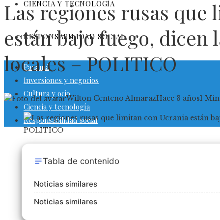
CIENCIA Y TECNOLOGÍA
Las regiones rusas que 
están bajo fuego, dicen 
RESPONSABILIDAD SOCIAL
locales – POLITICO
Panamá
Inversiones y negocios
Cultura y ocio
Wilton Centeno Almaraz
Hace 3 años
1 Min
Ciencia y tecnología
Responsabilidad social
Tabla de contenido
Noticias similares
Noticias similares