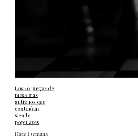
Los 10 juegos de
mesa más
antiguos que
continúan
siendo
populares
Hace 1 semana