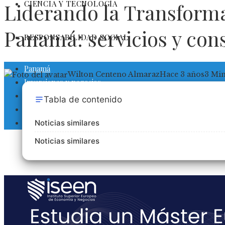
CIENCIA Y TECNOLOGÍA
Liderando la Transforma
Panamá: servicios y con
RESPONSABILIDAD SOCIAL
Panamá
Wilton Centeno Almaraz
Hace 3 años
3 Mi
Inversiones y negocios
Cultura y ocio
Tabla de contenido
Ciencia y tecnología
Responsabilidad social
Noticias similares
Noticias similares