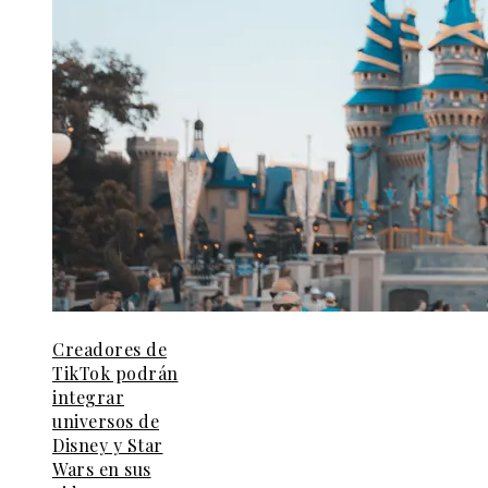
Creadores de
TikTok podrán
integrar
universos de
Disney y Star
Wars en sus