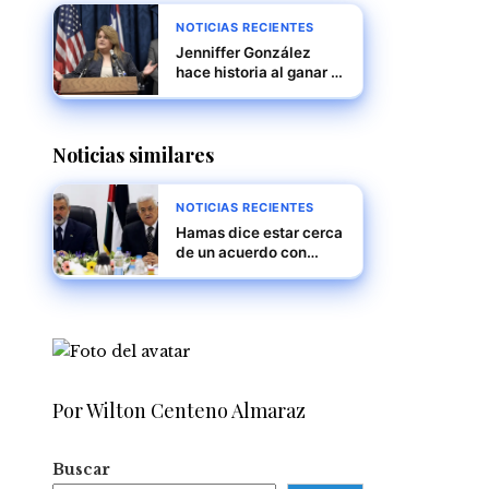
NOTICIAS RECIENTES
Jenniffer González
hace historia al ganar la
gobernación de Puerto
Rico en unas
elecciones marcadas
Noticias similares
por resultados inéditos
NOTICIAS RECIENTES
Hamas dice estar cerca
de un acuerdo con
Israel, pero persisten
diferencias importantes
Por Wilton Centeno Almaraz
Buscar