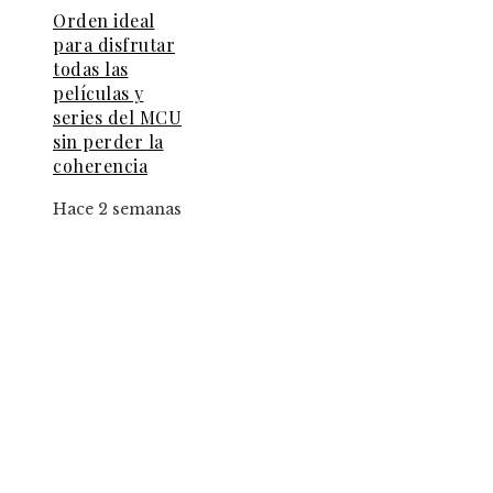
Orden ideal
para disfrutar
todas las
películas y
series del MCU
sin perder la
coherencia
Hace 2 semanas
Entradas Recientes
Creadores de TikTok podrán integrar universos
Disney y Star Wars en sus videos
Las operaciones de adquisición más caras que
cambiaron el equilibrio competitivo global
La importancia de la transparencia en la RSE pa
proyectos locales en Chile