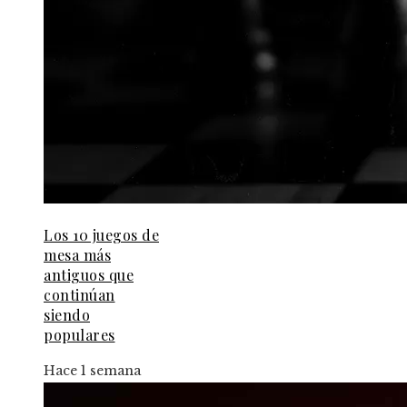
Los 10 juegos de
mesa más
antiguos que
continúan
siendo
populares
Hace 1 semana