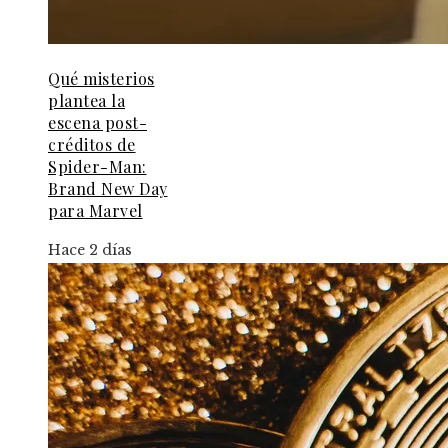
Qué misterios
plantea la
escena post-
créditos de
Spider-Man:
Brand New Day
para Marvel
Hace 2 días