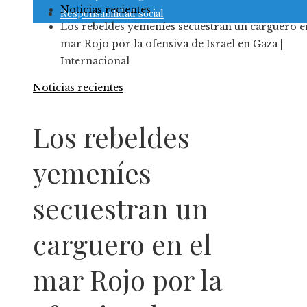
Noticias recientes
Responsabilidad social
Los rebeldes yemeníes secuestran un carguero e
mar Rojo por la ofensiva de Israel en Gaza |
Internacional
Noticias recientes
Los rebeldes
yemeníes
secuestran un
carguero en el
mar Rojo por la