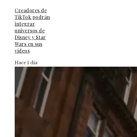
Creadores de
TikTok podrán
integrar
universos de
Disney y Star
Wars en sus
videos
Hace 1 día