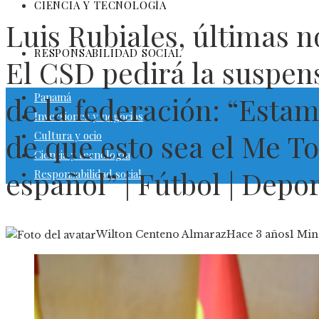
CIENCIA Y TECNOLOGÍA
Luis Rubiales, últimas no
RESPONSABILIDAD SOCIAL
El CSD pedirá la suspen
Panamá
de la federación: “Estam
Inversiones y negocios
de que esto sea el Me To
Cultura y ocio
Ciencia y tecnología
español” | Fútbol | Depo
Responsabilidad social
Wilton Centeno Almaraz
Hace 3 años
1 Min