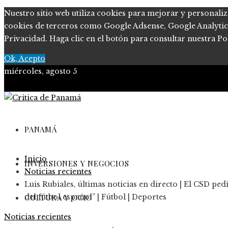
Nuestro sitio web utiliza cookies para mejorar y personaliz
cookies de terceros como Google Adsense, Google Analytics, 
Privacidad. Haga clic en el botón para consultar nuestra Pol
Ok, Acepto
miércoles, agosto 5
PANAMÁ
Inicio
INVERSIONES Y NEGOCIOS
Noticias recientes
Luis Rubiales, últimas noticias en directo | El CSD pe
CULTURA Y OCIO
del fútbol español” | Fútbol | Deportes
Noticias recientes