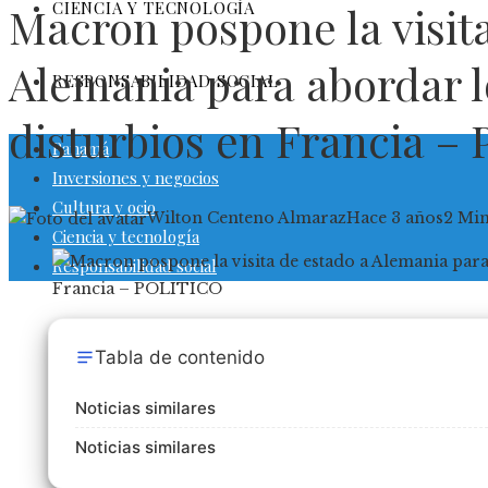
CIENCIA Y TECNOLOGÍA
Macron pospone la visit
Alemania para abordar l
RESPONSABILIDAD SOCIAL
disturbios en Francia –
Panamá
Inversiones y negocios
Cultura y ocio
Wilton Centeno Almaraz
Hace 3 años
2 Mi
Ciencia y tecnología
Responsabilidad social
Tabla de contenido
Noticias similares
Noticias similares