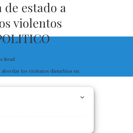
a de estado a
os violentos
 POLITICO
ns Read