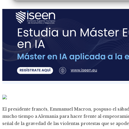
El presidente francés, Emmanuel Macron, pospuso el sábado
mucho tiempo a Alemania para hacer frente al empeoramient
señal de la gravedad de las violentas protestas que se apode