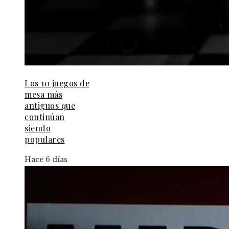
Los 10 juegos de
mesa más
antiguos que
continúan
siendo
populares
Hace 6 días