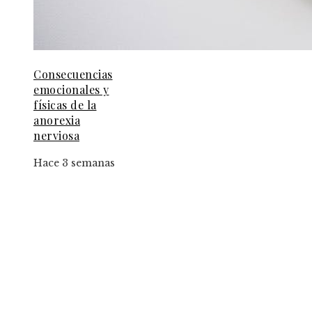
Consecuencias
emocionales y
físicas de la
anorexia
nerviosa
Hace 3 semanas
Entradas Recientes
Las 15 donaciones individuales más grandes y su
papel en fundaciones con impacto mundial
Las canciones con más de dos mil grabaciones y
relevancia cultural