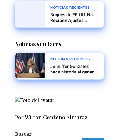
NOTICIAS RECIENTES
Buques de EE.UU. No
Reciben Ajustes
Tarifarios, Confirma
ACP
Noticias similares
NOTICIAS RECIENTES
Jenniffer González
hace historia al ganar la
gobernación de Puerto
Rico en unas
elecciones marcadas
por resultados inéditos
Por Wilton Centeno Almaraz
Buscar