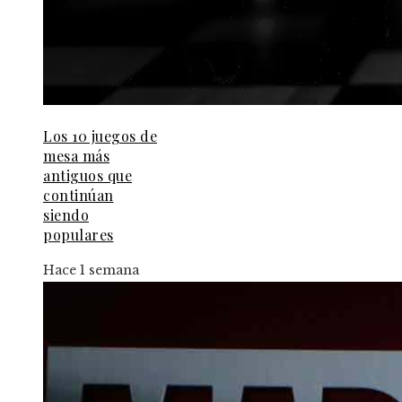
Los 10 juegos de
mesa más
antiguos que
continúan
siendo
populares
Hace 1 semana