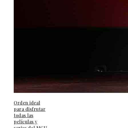
Orden ideal
para disfrutar
todas las
películas y
series del MCU