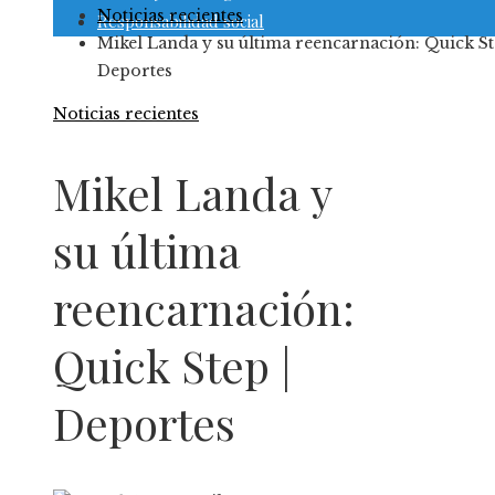
Noticias recientes
Responsabilidad social
Mikel Landa y su última reencarnación: Quick St
Deportes
Noticias recientes
Mikel Landa y
su última
reencarnación:
Quick Step |
Deportes