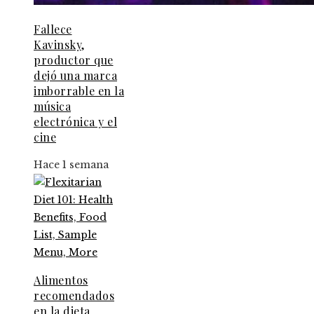
Fallece
Kavinsky,
productor que
dejó una marca
imborrable en la
música
electrónica y el
cine
Hace 1 semana
Alimentos
recomendados
en la dieta