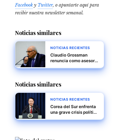
Facebook
y
Twitter
, o apuntarte aquí para
recibir
nuestra newsletter semanal
.
Noticias similares
NOTICIAS RECIENTES
Claudio Grossman
renuncia como asesor
de la Corte Penal
Internacional por
desacuerdos en la
Noticias similares
investigación sobre
Venezuela
NOTICIAS RECIENTES
Corea del Sur enfrenta
una grave crisis política
mientras Yoon Suk Yeol
encara juicio político y
posible arresto