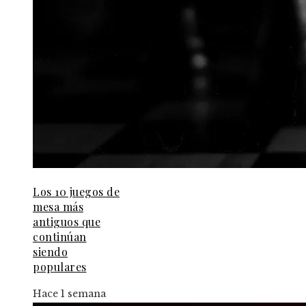
Los 10 juegos de
mesa más
antiguos que
continúan
siendo
populares
Hace 1 semana