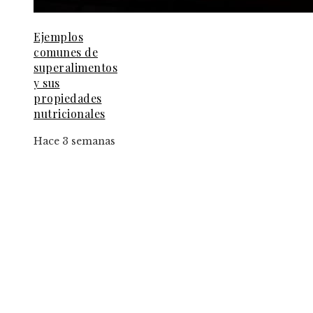
Ejemplos
comunes de
superalimentos
y sus
propiedades
nutricionales
Hace 3 semanas
Entradas Recientes
El papel de la convicción social en la implantac
de la jornada de ocho horas
Estrategias para implementar pruebas de
conocimiento cero en entornos corporativos
Los 10 animales con capacidades sensoriales qu