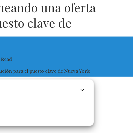
neando una oferta
uesto clave de
 Read