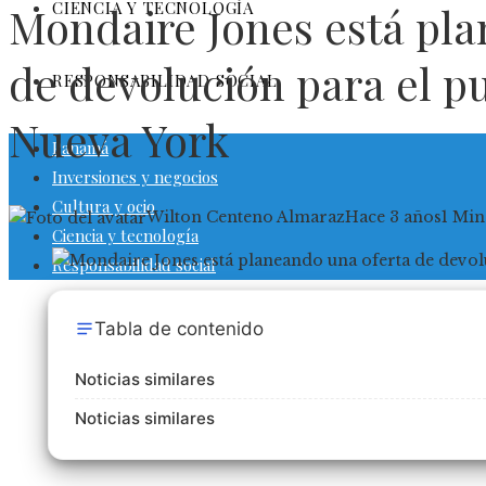
CIENCIA Y TECNOLOGÍA
Mondaire Jones está pla
de devolución para el p
RESPONSABILIDAD SOCIAL
Nueva York
Panamá
Inversiones y negocios
Cultura y ocio
Wilton Centeno Almaraz
Hace 3 años
1 Min
Ciencia y tecnología
Responsabilidad social
Tabla de contenido
Noticias similares
Noticias similares