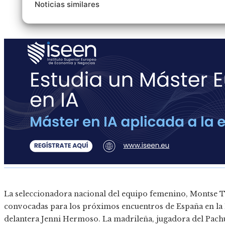
Noticias similares
La seleccionadora nacional del equipo femenino, Montse Tom
convocadas para los próximos encuentros de España en la Li
delantera Jenni Hermoso. La madrileña, jugadora del Pachuc