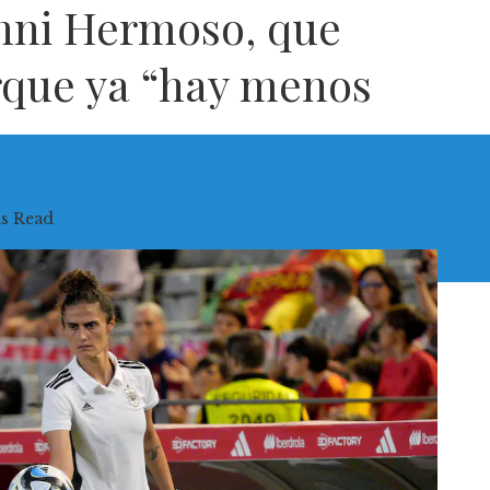
nni Hermoso, que
orque ya “hay menos
s Read