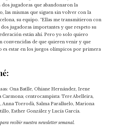
s dos jugadoras que abandonaron la
, las mismas que siguen sin volver con la
rcelona, su equipo. “Ellas me transmitieron con
ran dos jugadoras importantes y que respeto su
federación están ahí. Pero yo solo quiero
én convencidas de que quieren venir y que
o es estar en los juegos olímpicos por primera
mé:
nsas: Ona Batlle, Ohiane Hernández, Irene
a Carmona; centrocampista: Tere Abelleira,
s, Anna Torrodà, Salma Paralluelo, Mariona
illo, Esther González y Lucía García.
 para recibir
nuestra newsletter semanal
.