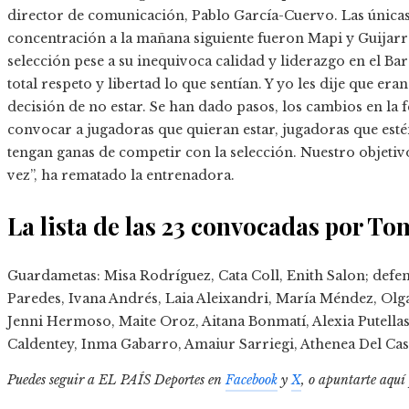
director de comunicación, Pablo García-Cuervo. Las única
concentración a la mañana siguiente fueron Mapi y Guijarro
selección pese a su inequivoca calidad y liderazgo en el Ba
total respeto y libertad lo que sentían. Y yo les dije que e
decisión de no estar. Se han dado pasos, los cambios en la 
convocar a jugadoras que quieran estar, jugadoras que est
tengan ganas de competir con la selección. Nuestro objetiv
vez”, ha rematado la entrenadora.
La lista de las 23 convocadas por To
Guardametas: Misa Rodríguez, Cata Coll, Enith Salon; defe
Paredes, Ivana Andrés, Laia Aleixandri, María Méndez, Olg
Jenni Hermoso, Maite Oroz, Aitana Bonmatí, Alexia Putella
Caldentey, Inma Gabarro, Amaiur Sarriegi, Athenea Del Cast
Puedes seguir a EL PAÍS Deportes en
Facebook
y
X
, o apuntarte aquí