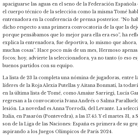
apaciguarse las aguas en el seno de la Federación Española
el cuerpo técnico de la selección como la misma Tomé hablar
entrenadora en la conferencia de prensa posterior. “No h
dicho respecto a una primera convocatoria de la que la de
porque pensábamos que lo mejor para ella era eso”, ha ref
explica la entrenadora, fue deportiva, lo mismo que ahora,
muchas cosas”. Hace poco más de un mes, Hermoso apenas t
focos; hoy, advierte la seleccionadora, ya no tanto (o eso e
buenos partidos con su equipo.
La lista de 23 la completa una nómina de jugadoras, entre la
líderes de la Roja Alexia Putellas y Aitana Bonmatí, la toda
en la última lista de Tomé, como Amaiur Sarriegi, Lucía Ga
regresan a la convocatoria Ivana Andrés o Salma Paralluelo,
lesión. La novedad es Anna Torrodà, del Levante. La selecc
Italia, en Pasarón (Pontevedra), a las 17.45. Y el martes 31,
son de la Liga de las Naciones: España es primera de su gr
aspirando a los Juegos Olímpicos de París 2024.