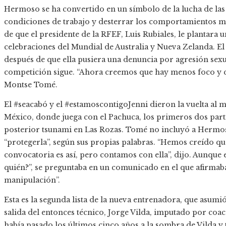
Hermoso se ha convertido en un símbolo de la lucha de las 
condiciones de trabajo y desterrar los comportamientos ma
de que el presidente de la RFEF, Luis Rubiales, le plantara 
celebraciones del Mundial de Australia y Nueva Zelanda. El 
después de que ella pusiera una denuncia por agresión sexu
competición sigue. “Ahora creemos que hay menos foco y q
Montse Tomé.
El #seacabó y el #estamoscontigoJenni dieron la vuelta al 
México, donde juega con el Pachuca, los primeros dos partid
posterior tsunami en Las Rozas. Tomé no incluyó a Hermo
“protegerla”, según sus propias palabras. “Hemos creído qu
convocatoria es así, pero contamos con ella”, dijo. Aunque e
quién?”, se preguntaba en un comunicado en el que afirmaba 
manipulación”.
Esta es la segunda lista de la nueva entrenadora, que asumió
salida del entonces técnico, Jorge Vilda, imputado por co
había pasado los últimos cinco años a la sombra de Vilda 