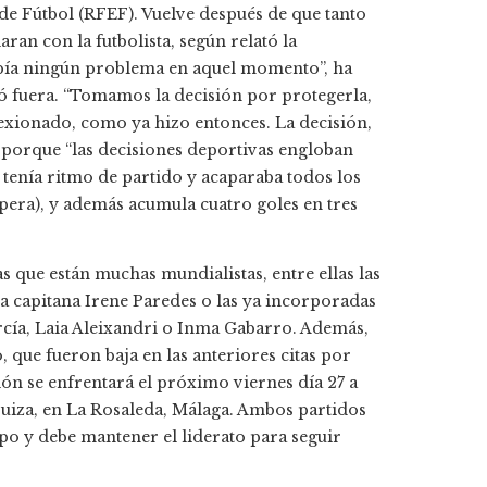
 de Fútbol (RFEF). Vuelve después de que tanto
an con la futbolista, según relató la
abía ningún problema en aquel momento”, ha
jó fuera. “Tomamos la decisión por protegerla,
lexionado, como ya hizo entonces. La decisión,
 porque “las decisiones deportivas engloban
enía ritmo de partido y acaparaba todos los
spera), y además acumula cuatro goles en tres
s que están muchas mundialistas, entre ellas las
vía capitana Irene Paredes o las ya incorporadas
rcía, Laia Aleixandri o Inma Gabarro. Además,
 que fueron baja en las anteriores citas por
ión se enfrentará el próximo viernes día 27 a
 a Suiza, en La Rosaleda, Málaga. Ambos partidos
upo y debe mantener el liderato para seguir