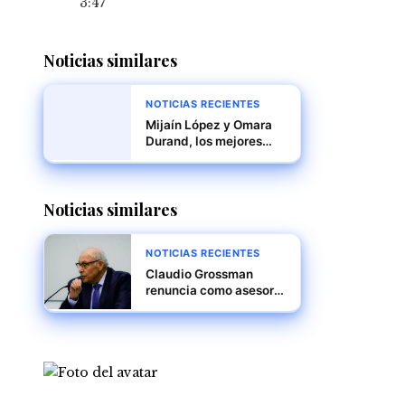
3:47
Noticias similares
NOTICIAS RECIENTES
Mijaín López y Omara
Durand, los mejores
deportistas de América
Latina y el Caribe en
2024
Noticias similares
NOTICIAS RECIENTES
Claudio Grossman
renuncia como asesor
de la Corte Penal
Internacional por
desacuerdos en la
investigación sobre
Venezuela