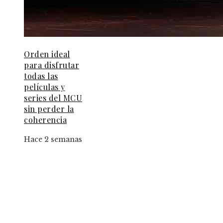
Orden ideal
para disfrutar
todas las
películas y
series del MCU
sin perder la
coherencia
Hace 2 semanas
Entradas Recientes
Creadores de TikTok podrán integrar universos
Disney y Star Wars en sus videos