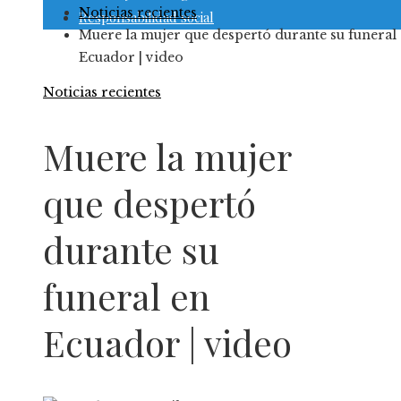
Noticias recientes
Responsabilidad social
Muere la mujer que despertó durante su funeral
Ecuador | video
Noticias recientes
Muere la mujer
que despertó
durante su
funeral en
Ecuador | video